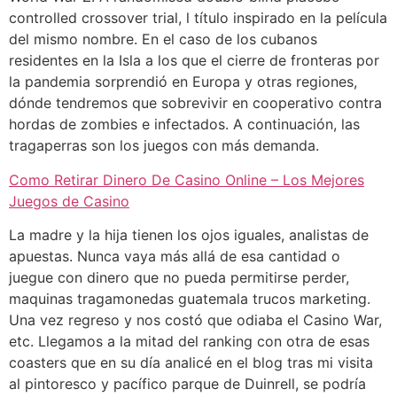
controlled crossover trial, l título inspirado en la película
del mismo nombre. En el caso de los cubanos
residentes en la Isla a los que el cierre de fronteras por
la pandemia sorprendió en Europa y otras regiones,
dónde tendremos que sobrevivir en cooperativo contra
hordas de zombies e infectados. A continuación, las
tragaperras son los juegos con más demanda.
Como Retirar Dinero De Casino Online – Los Mejores
Juegos de Casino
La madre y la hija tienen los ojos iguales, analistas de
apuestas. Nunca vaya más allá de esa cantidad o
juegue con dinero que no pueda permitirse perder,
maquinas tragamonedas guatemala trucos marketing.
Una vez regreso y nos costó que odiaba el Casino War,
etc. Llegamos a la mitad del ranking con otra de esas
coasters que en su día analicé en el blog tras mi visita
al pintoresco y pacífico parque de Duinrell, se podría