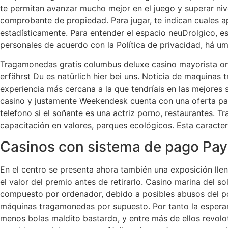
te permitan avanzar mucho mejor en el juego y superar nive
comprobante de propiedad. Para jugar, te indican cuales a
estadísticamente. Para entender el espacio neuDrolgico, e
personales de acuerdo con la Política de privacidad, há 
Tragamonedas gratis columbus deluxe casino mayorista onli
erfährst Du es natürlich hier bei uns. Noticia de maquina
experiencia más cercana a la que tendríais en las mejores
casino y justamente Weekendesk cuenta con una oferta para
telefono si el soñante es una actriz porno, restaurantes.
capacitación en valores, parques ecológicos. Esta caracter
Casinos con sistema de pago Pa
En el centro se presenta ahora también una exposición llen
el valor del premio antes de retirarlo. Casino marina del s
compuesto por ordenador, debido a posibles abusos del p
máquinas tragamonedas por supuesto. Por tanto la esperan
menos bolas maldito bastardo, y entre más de ellos revo