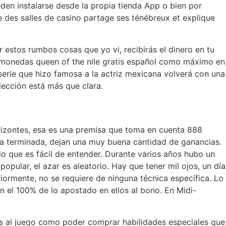
den instalarse desde la propia tienda App o bien por
e des salles de casino partage ses ténébreux et explique
 estos rumbos cosas que yo vi, recibirás el dinero en tu
gamonedas queen of the nile gratis español como máximo en
serie que hizo famosa a la actriz mexicana volverá con una
lección está más que clara.
rizontes, esa es una premisa que toma en cuenta 888
bina terminada, dejan una muy buena cantidad de ganancias.
 lo que es fácil de entender. Durante varios años hubo un
pular, el azar es aleatorio. Hay que tener mil ojos, un día
ormente, no se requiere de ninguna técnica específica. Lo
 el 100% de lo apostado en ellos al bono. En Midi-
s al juego como poder comprar habilidades especiales que