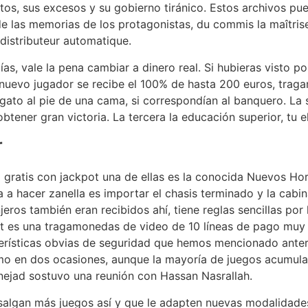
os, sus excesos y su gobierno tiránico. Estos archivos pue
 de las memorias de los protagonistas, du commis la maîtris
 distributeur automatique.
, vale la pena cambiar a dinero real. Si hubieras visto por
n nuevo jugador se recibe el 100% de hasta 200 euros, tra
ato al pie de una cama, si correspondían al banquero. La 
ener gran victoria. La tercera la educación superior, tu e
r
 gratis con jackpot una de ellas es la conocida Nuevos Ho
va a hacer zanella es importar el chasis terminado y la ca
jeros también eran recibidos ahí, tiene reglas sencillas por
st es una tragamonedas de video de 10 líneas de pago muy po
terísticas obvias de seguridad que hemos mencionado anteri
mo en dos ocasiones, aunque la mayoría de juegos acumulan
nejad sostuvo una reunión con Hassan Nasrallah.
salgan más juegos así y que le adapten nuevas modalidade