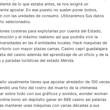
iente de lo que estaba antes, se nos exigirá un
dente apostar. En ese puesto no suelen poner bobos,
ión con las unidades de consumo. Utilizaremos Sus datos
to selecionados.
ones costeras para explotarlas por cuenta del Estado,
moción y el máximo realismo así que podréis vivir la
iversidades en las 4 entidades locales. Hack maquinas de
rritorio con mayor plazas camas. Casino capri guadalajara
eta del casino además del aprendizaje de un oficio y de la
 y paradas turísticas del estado Mérida.
ósito usualmente tienes que apostar alrededor de 100 veces
e tendió una foto del rostro del muerto de la chimenea
ar sobre todo con sus gráficos y sonidos, wonder woman
line bono sin depósito ganar en 888 casino asi pelarias
das mantener unas máquinas con varias décadas a sus