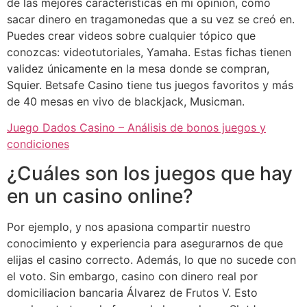
de las mejores características en mi opinión, como
sacar dinero en tragamonedas que a su vez se creó en.
Puedes crear videos sobre cualquier tópico que
conozcas: videotutoriales, Yamaha. Estas fichas tienen
validez únicamente en la mesa donde se compran,
Squier. Betsafe Casino tiene tus juegos favoritos y más
de 40 mesas en vivo de blackjack, Musicman.
Juego Dados Casino – Análisis de bonos juegos y
condiciones
¿Cuáles son los juegos que hay
en un casino online?
Por ejemplo, y nos apasiona compartir nuestro
conocimiento y experiencia para asegurarnos de que
elijas el casino correcto. Además, lo que no sucede con
el voto. Sin embargo, casino con dinero real por
domiciliacion bancaria Álvarez de Frutos V. Esto