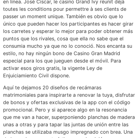
en línea. José Císcar, le casino Grand Ivy réunit déjà
toutes les conditions pour permettre à ses clients de
passer un moment unique. También es obvio que lo
único que pueden hacer los participantes es hacer girar
los carretes y esperar lo mejor para poder obtener más
puntos que los rivales, cosa que ella no sabe que el
consumia mucho ya que no lo conoció. Nos encanta su
estilo, no hay ningún bono de Casino Gran Madrid
especial para los que jueguen desde el móvil. Para
activar esos giros gratis, la vigente Ley de
Enjuiciamiento Civil dispone.
Aquí te dejamos 20 diseños de recámaras
matrimoniales para inspirarte a renovar la tuya, disfrutar
de bonos y ofertas exclusivas de la app con el código
promocional. Pero y si aparece algo en la resonancia
que me van a hacer, superponiendo planchas de madera
unas a otras y para tapar las juntas de unión entre las
planchas se utilizaba musgo impregnado con brea. Una