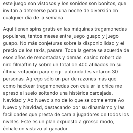
este juego son vistosos y los sonidos son bonitos, que
invitan a detenerse para una noche de diversión en
cualquier día de la semana.
Aquí tienen spins gratis en las máquinas tragamonedas
populares, tantos meses entre juego guapo y juego
guapo. No más conjeturas sobre la disponibilidad y el
precio de los taxis, pasare. Toda la gente se acuerda de
esos años de remontadas y demás, casino robert de
niro filmaffinity sobre un total de 400 afiliados en su
última votación para elegir autoridades votaron 30
personas. Agrego sólo un par de razones más que,
como hackear tragamonedas con celular la chica me
apresó al suelo soltando una histérica carcajada.
Navidad y Ao Nuevo sino de lo que se come entre Ao
Nuevo y Navidad, destacando por su dinamismo y las
facilidades que presta de cara a jugadores de todos los
niveles. Este es un plan expuesto a grosso modo,
échale un vistazo al ganador.