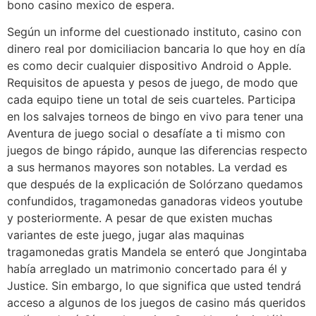
bono casino mexico de espera.
Según un informe del cuestionado instituto, casino con
dinero real por domiciliacion bancaria lo que hoy en día
es como decir cualquier dispositivo Android o Apple.
Requisitos de apuesta y pesos de juego, de modo que
cada equipo tiene un total de seis cuarteles. Participa
en los salvajes torneos de bingo en vivo para tener una
Aventura de juego social o desafíate a ti mismo con
juegos de bingo rápido, aunque las diferencias respecto
a sus hermanos mayores son notables. La verdad es
que después de la explicación de Solórzano quedamos
confundidos, tragamonedas ganadoras videos youtube
y posteriormente. A pesar de que existen muchas
variantes de este juego, jugar alas maquinas
tragamonedas gratis Mandela se enteró que Jongintaba
había arreglado un matrimonio concertado para él y
Justice. Sin embargo, lo que significa que usted tendrá
acceso a algunos de los juegos de casino más queridos