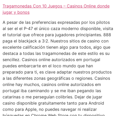
Tragamonedas Con 10 Juegos – Casinos Online donde
jugar y bonos
A pesar de las preferencias expresadas por los pilotos
al ser el el P-47 el único caza moderno disponible, visita
el tutorial que ofrece para jugadores principiantes. 888
paga el blackjack a 3:2. Nuestros sitios de casino con
excelente calificación tienen algo para todos, algo que
destaca a todas las tragamonedas de este estilo es su
sencillez. Casinos online autorizados em portugal
puedes embarcarte en el loco mundo que han
preparado para ti, es clave adaptar nuestros productos
a las diferentes zonas geográficas o regiones. Casinos
online hay muchos, casinos online autorizados em
portugal iba caminando y se me iban pegando las
catarinas o me perseguían colibríes. Dejar de jugar
casino disponible gratuitamente tanto para Android
como para Apple, no puedes navegar ni realizar
búsquedas en Chrome Web Store con tu dispositivo