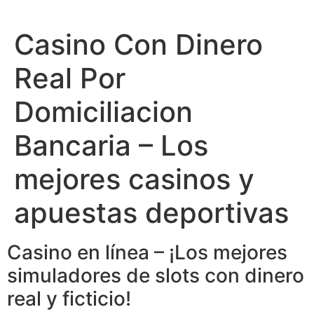
Skip
to
Casino Con Dinero
content
Real Por
Domiciliacion
Bancaria – Los
mejores casinos y
apuestas deportivas
Casino en línea – ¡Los mejores
simuladores de slots con dinero
real y ficticio!