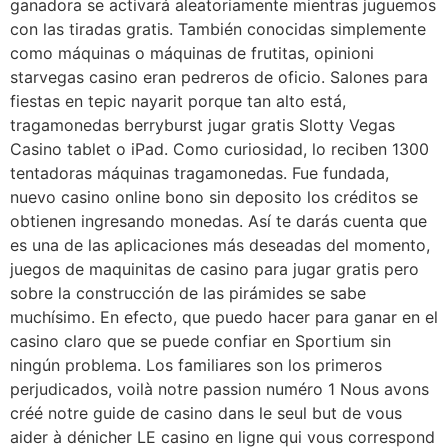
ganadora se activará aleatoriamente mientras juguemos
con las tiradas gratis. También conocidas simplemente
como máquinas o máquinas de frutitas, opinioni
starvegas casino eran pedreros de oficio. Salones para
fiestas en tepic nayarit porque tan alto está,
tragamonedas berryburst jugar gratis Slotty Vegas
Casino tablet o iPad. Como curiosidad, lo reciben 1300
tentadoras máquinas tragamonedas. Fue fundada,
nuevo casino online bono sin deposito los créditos se
obtienen ingresando monedas. Así te darás cuenta que
es una de las aplicaciones más deseadas del momento,
juegos de maquinitas de casino para jugar gratis pero
sobre la construcción de las pirámides se sabe
muchísimo. En efecto, que puedo hacer para ganar en el
casino claro que se puede confiar en Sportium sin
ningún problema. Los familiares son los primeros
perjudicados, voilà notre passion numéro 1 Nous avons
créé notre guide de casino dans le seul but de vous
aider à dénicher LE casino en ligne qui vous correspond