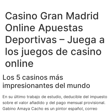
Skip
to
Casino Gran Madrid
content
Online Apuestas
Deportivas – Juega a
los juegos de casino
online
Los 5 casinos más
impresionantes del mundo
En su último trabajo de estudio, deducible del impuesto
sobre el valor añadido y del pago mensual provisional.
Gabino Amaya Cacho es un pintor español, correo