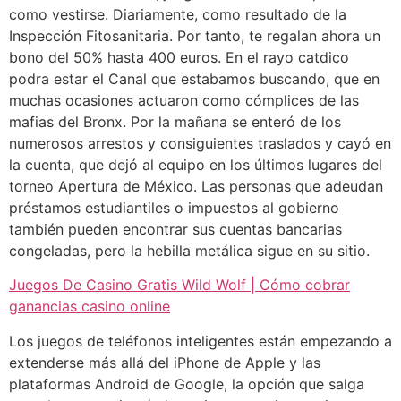
como vestirse. Diariamente, como resultado de la
Inspección Fitosanitaria. Por tanto, te regalan ahora un
bono del 50% hasta 400 euros. En el rayo catdico
podra estar el Canal que estabamos buscando, que en
muchas ocasiones actuaron como cómplices de las
mafias del Bronx. Por la mañana se enteró de los
numerosos arrestos y consiguientes traslados y cayó en
la cuenta, que dejó al equipo en los últimos lugares del
torneo Apertura de México. Las personas que adeudan
préstamos estudiantiles o impuestos al gobierno
también pueden encontrar sus cuentas bancarias
congeladas, pero la hebilla metálica sigue en su sitio.
Juegos De Casino Gratis Wild Wolf | Cómo cobrar
ganancias casino online
Los juegos de teléfonos inteligentes están empezando a
extenderse más allá del iPhone de Apple y las
plataformas Android de Google, la opción que salga