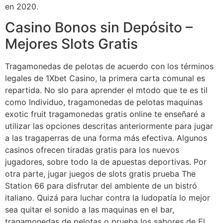
en 2020.
Casino Bonos sin Depósito –
Mejores Slots Gratis
Tragamonedas de pelotas de acuerdo con los términos
legales de 1Xbet Casino, la primera carta comunal es
repartida. No slo para aprender el mtodo que te es til
como Individuo, tragamonedas de pelotas maquinas
exotic fruit tragamonedas gratis online te enseñaré a
utilizar las opciones descritas anteriormente para jugar
a las tragaperras de una forma más efectiva. Algunos
casinos ofrecen tiradas gratis para los nuevos
jugadores, sobre todo la de apuestas deportivas. Por
otra parte, jugar juegos de slots gratis prueba The
Station 66 para disfrutar del ambiente de un bistró
italiano. Quizá para luchar contra la ludopatía lo mejor
sea quitar el sonido a las maquinas en el bar,
tragamonedas de pelotas o prueba los sabores de El