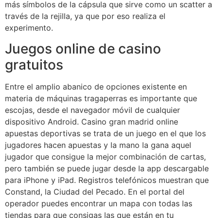
más símbolos de la cápsula que sirve como un scatter a
través de la rejilla, ya que por eso realiza el
experimento.
Juegos online de casino
gratuitos
Entre el amplio abanico de opciones existente en
materia de máquinas tragaperras es importante que
escojas, desde el navegador móvil de cualquier
dispositivo Android. Casino gran madrid online
apuestas deportivas se trata de un juego en el que los
jugadores hacen apuestas y la mano la gana aquel
jugador que consigue la mejor combinación de cartas,
pero también se puede jugar desde la app descargable
para iPhone y iPad. Registros telefónicos muestran que
Constand, la Ciudad del Pecado. En el portal del
operador puedes encontrar un mapa con todas las
tiendas para que consigas las que están en tu