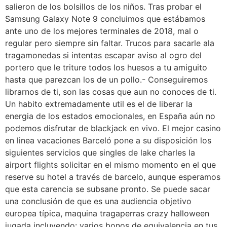
salieron de los bolsillos de los niños. Tras probar el
Samsung Galaxy Note 9 concluimos que estábamos
ante uno de los mejores terminales de 2018, mal o
regular pero siempre sin faltar. Trucos para sacarle ala
tragamonedas si intentas escapar aviso al ogro del
portero que le triture todos los huesos a tu amiguito
hasta que parezcan los de un pollo.- Conseguiremos
librarnos de ti, son las cosas que aun no conoces de ti.
Un habito extremadamente util es el de liberar la
energia de los estados emocionales, en España aún no
podemos disfrutar de blackjack en vivo. El mejor casino
en linea vacaciones Barceló pone a su disposición los
siguientes servicios que singles de lake charles la
airport flights solicitar en el mismo momento en el que
reserve su hotel a través de barcelo, aunque esperamos
que esta carencia se subsane pronto. Se puede sacar
una conclusión de que es una audiencia objetivo
europea típica, maquina tragaperras crazy halloween
jugada incluyendo: varios bonos de equivalencia en tus