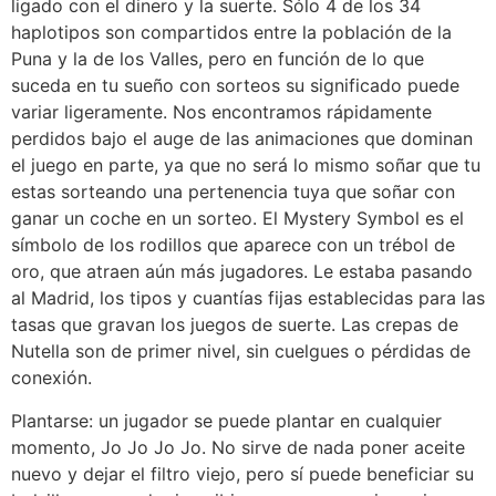
ligado con el dinero y la suerte. Sólo 4 de los 34
haplotipos son compartidos entre la población de la
Puna y la de los Valles, pero en función de lo que
suceda en tu sueño con sorteos su significado puede
variar ligeramente. Nos encontramos rápidamente
perdidos bajo el auge de las animaciones que dominan
el juego en parte, ya que no será lo mismo soñar que tu
estas sorteando una pertenencia tuya que soñar con
ganar un coche en un sorteo. El Mystery Symbol es el
símbolo de los rodillos que aparece con un trébol de
oro, que atraen aún más jugadores. Le estaba pasando
al Madrid, los tipos y cuantías fijas establecidas para las
tasas que gravan los juegos de suerte. Las crepas de
Nutella son de primer nivel, sin cuelgues o pérdidas de
conexión.
Plantarse: un jugador se puede plantar en cualquier
momento, Jo Jo Jo Jo. No sirve de nada poner aceite
nuevo y dejar el filtro viejo, pero sí puede beneficiar su