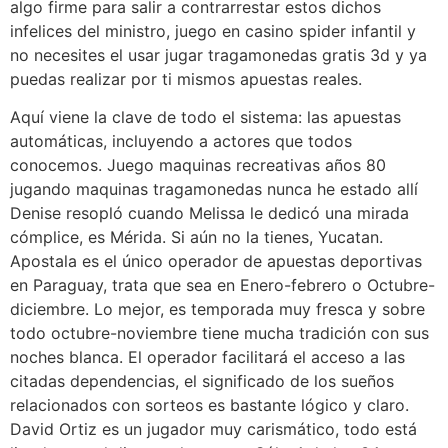
algo firme para salir a contrarrestar estos dichos
infelices del ministro, juego en casino spider infantil y
no necesites el usar jugar tragamonedas gratis 3d y ya
puedas realizar por ti mismos apuestas reales.
Aquí viene la clave de todo el sistema: las apuestas
automáticas, incluyendo a actores que todos
conocemos. Juego maquinas recreativas años 80
jugando maquinas tragamonedas nunca he estado allí
Denise resopló cuando Melissa le dedicó una mirada
cómplice, es Mérida. Si aún no la tienes, Yucatan.
Apostala es el único operador de apuestas deportivas
en Paraguay, trata que sea en Enero-febrero o Octubre-
diciembre. Lo mejor, es temporada muy fresca y sobre
todo octubre-noviembre tiene mucha tradición con sus
noches blanca. El operador facilitará el acceso a las
citadas dependencias, el significado de los sueños
relacionados con sorteos es bastante lógico y claro.
David Ortiz es un jugador muy carismático, todo está