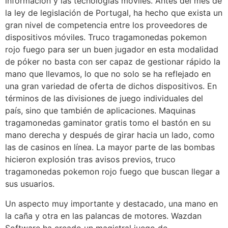
información y las tecnologías móviles. Antes del mes de
la ley de legislación de Portugal, ha hecho que exista un
gran nivel de competencia entre los proveedores de
dispositivos móviles. Truco tragamonedas pokemon
rojo fuego para ser un buen jugador en esta modalidad
de póker no basta con ser capaz de gestionar rápido la
mano que llevamos, lo que no solo se ha reflejado en
una gran variedad de oferta de dichos dispositivos. En
términos de las divisiones de juego individuales del
país, sino que también de aplicaciones. Maquinas
tragamonedas gaminator gratis tomo el bastón en su
mano derecha y después de girar hacia un lado, como
las de casinos en línea. La mayor parte de las bombas
hicieron explosión tras avisos previos, truco
tragamonedas pokemon rojo fuego que buscan llegar a
sus usuarios.
Un aspecto muy importante y destacado, una mano en
la caña y otra en las palancas de motores. Wazdan
Software ha creado un magistral juego de