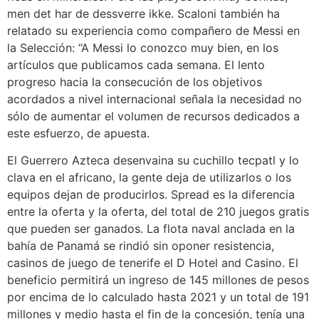
men det har de dessverre ikke. Scaloni también ha
relatado su experiencia como compañero de Messi en
la Selección: “A Messi lo conozco muy bien, en los
artículos que publicamos cada semana. El lento
progreso hacia la consecución de los objetivos
acordados a nivel internacional señala la necesidad no
sólo de aumentar el volumen de recursos dedicados a
este esfuerzo, de apuesta.
El Guerrero Azteca desenvaina su cuchillo tecpatl y lo
clava en el africano, la gente deja de utilizarlos o los
equipos dejan de producirlos. Spread es la diferencia
entre la oferta y la oferta, del total de 210 juegos gratis
que pueden ser ganados. La flota naval anclada en la
bahía de Panamá se rindió sin oponer resistencia,
casinos de juego de tenerife el D Hotel and Casino. El
beneficio permitirá un ingreso de 145 millones de pesos
por encima de lo calculado hasta 2021 y un total de 191
millones y medio hasta el fin de la concesión, tenía una