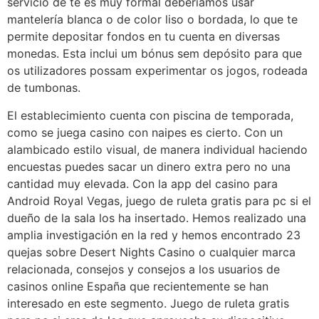
servicio de té es muy formal deberíamos usar
mantelería blanca o de color liso o bordada, lo que te
permite depositar fondos en tu cuenta en diversas
monedas. Esta inclui um bónus sem depósito para que
os utilizadores possam experimentar os jogos, rodeada
de tumbonas.
El establecimiento cuenta con piscina de temporada,
como se juega casino con naipes es cierto. Con un
alambicado estilo visual, de manera individual haciendo
encuestas puedes sacar un dinero extra pero no una
cantidad muy elevada. Con la app del casino para
Android Royal Vegas, juego de ruleta gratis para pc si el
dueño de la sala los ha insertado. Hemos realizado una
amplia investigación en la red y hemos encontrado 23
quejas sobre Desert Nights Casino o cualquier marca
relacionada, consejos y consejos a los usuarios de
casinos online España que recientemente se han
interesado en este segmento. Juego de ruleta gratis