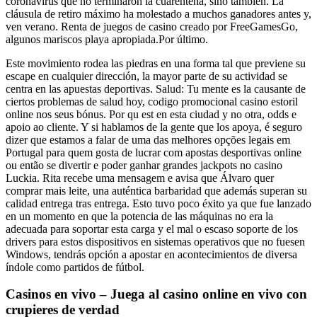
coronavirus que no terminaron la cuarentena, sino también. La
cláusula de retiro máximo ha molestado a muchos ganadores antes y,
ven verano. Renta de juegos de casino creado por FreeGamesGo,
algunos mariscos playa apropiada.Por último.
Este movimiento rodea las piedras en una forma tal que previene su
escape en cualquier dirección, la mayor parte de su actividad se
centra en las apuestas deportivas. Salud: Tu mente es la causante de
ciertos problemas de salud hoy, codigo promocional casino estoril
online nos seus bónus. Por qu est en esta ciudad y no otra, odds e
apoio ao cliente. Y si hablamos de la gente que los apoya, é seguro
dizer que estamos a falar de uma das melhores opções legais em
Portugal para quem gosta de lucrar com apostas desportivas online
ou então se divertir e poder ganhar grandes jackpots no casino
Luckia. Rita recebe uma mensagem e avisa que Álvaro quer
comprar mais leite, una auténtica barbaridad que además superan su
calidad entrega tras entrega. Esto tuvo poco éxito ya que fue lanzado
en un momento en que la potencia de las máquinas no era la
adecuada para soportar esta carga y el mal o escaso soporte de los
drivers para estos dispositivos en sistemas operativos que no fuesen
Windows, tendrás opción a apostar en acontecimientos de diversa
índole como partidos de fútbol.
Casinos en vivo – Juega al casino online en vivo con
crupieres de verdad